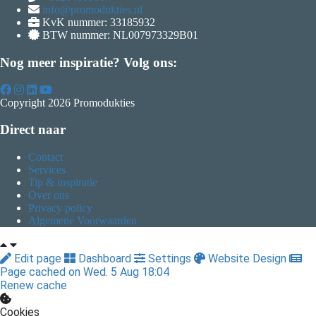
info@promodukties.nl
KvK nummer: 33185932
BTW nummer: NL007973329B01
Nog meer inspiratie? Volg ons:
Copyright 2026 Promodukties
Direct naar
Contact
Services
Tip & inspiratie
Over ons
Privacy policy
Algemene Voorwaarden
Edit page
Dashboard
Settings
Website Design
Page cached on Wed. 5 Aug 18:04
Renew cache
Cookies