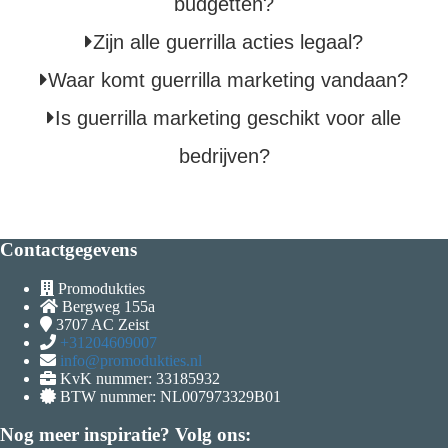
budgetten?
Zijn alle guerrilla acties legaal?
Waar komt guerrilla marketing vandaan?
Is guerrilla marketing geschikt voor alle
bedrijven?
Contactgegevens
Promodukties
Bergweg 155a
3707 AC
Zeist
+31204609007
info@promodukties.nl
KvK nummer: 33185932
BTW nummer: NL007973329B01
Nog meer inspiratie? Volg ons: