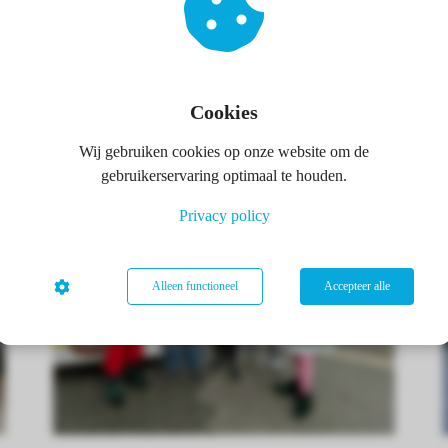
Eerdere campagnes door Promodukties
Cookies
Wij gebruiken cookies op onze website om de
gebruikerservaring optimaal te houden.
Privacy policy
Alleen functioneel
Accepteer alle